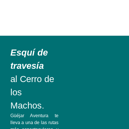
Esquí de
travesía
al Cerro de
los
Machos.
Güéjar Aventura te
lleva a una de las rutas