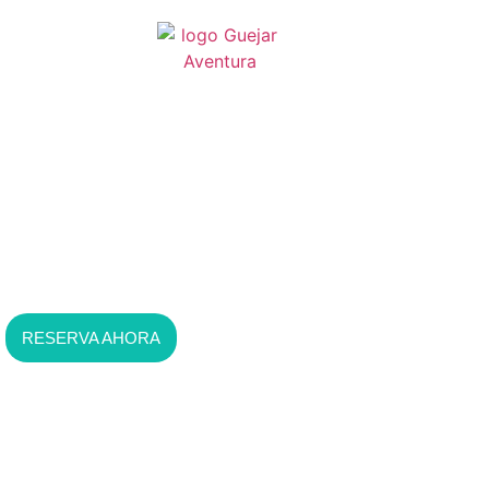
Cerro de los machos:
la travesía más salvaje
de Sierra Nevada
RESERVA AHORA